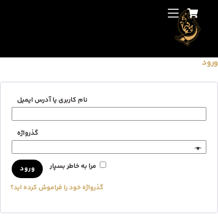
Cart
Ski
Back
Menu
t
To
conten
Top
ورود
الزام
نام کاربری یا آدرس ایمیل
الزام
گذرواژه
مرا به خاطر بسپار
ورود
گذرواژه خود را فراموش کرده اید؟