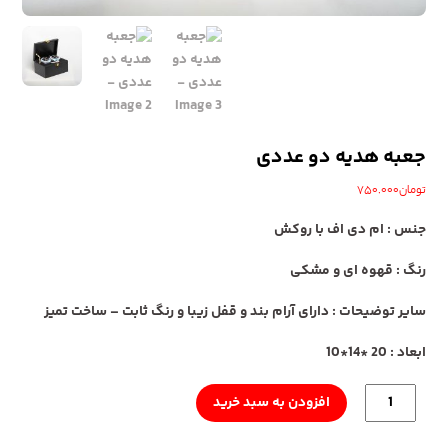
جعبه هدیه دو عددی
تومان
750.000
جنس
: ام دی اف با روکش
رنگ
: قهوه ای و مشکی
سایر توضیحات
: دارای آرام بند و قفل زیبا و رنگ ثابت – ساخت تمیز
ابعاد
: 20 *14*10
جعبه
افزودن به سبد خرید
هدیه
دو