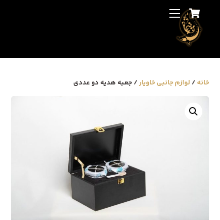
Cart
Ski
Back
Menu
t
To
conten
Top
خانه
/
لوازم جانبی خاویار
/ جعبه هدیه دو عددی