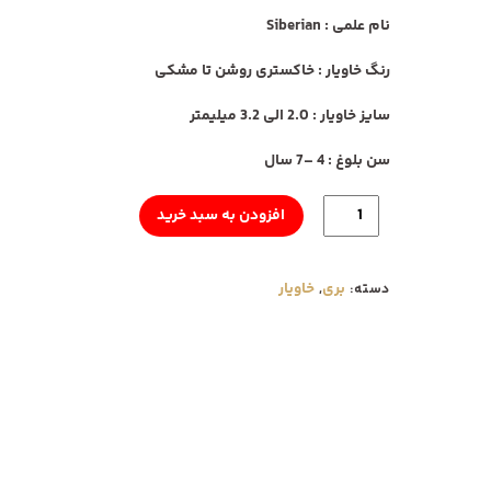
نام علمی
: Siberian
رنگ خاویار
: خاکستری روشن تا مشکی
سایز خاویار
: 2.0 الی 3.2 میلیمتر
سن بلوغ
: 4 –7 سال
خاویار
افزودن به سبد خرید
بری
کاسپیران
فلزی
بری
خاویار
دسته:
,
125
گرمی
عدد