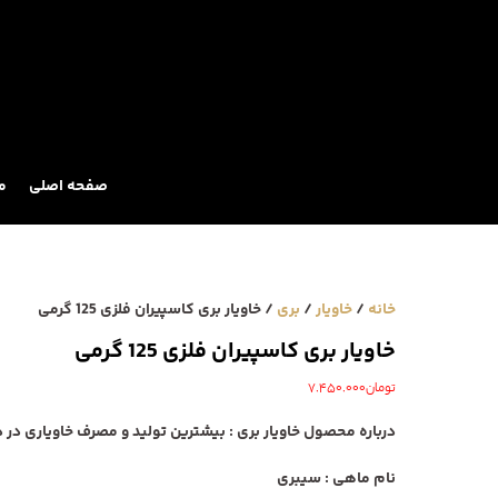
Ski
t
conten
صفحه اصلی
م
خانه
/
خاویار
/
بری
/ خاویار بری کاسپیران فلزی 125 گرمی
خاویار بری کاسپیران فلزی 125 گرمی
تومان
7.450.000
درباره محصول خاویار بری
:
ب
یشترین تولید و مصرف خاویاری در د
نام ماهی
: سیبری