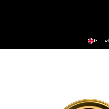
ات
EN